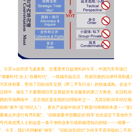
、引言\n在经济飞速发展、交通需求日益增长的今天，中国汽车市场已
“增量时代”步入“存量时代”。一线城市如北京，凭借完善的法律环境和庞
汽车保有量，带动了旧机动车交易（即二手车行业）的快速成熟。在这个
过程中，催生了大量围绕旧车交易提供专业服务的第三方角色。在旧机动
阔的市场网络中，北京地区是全国的治理标杆之一，尤其旧机动车经纪领
俗称“黄牛”或“经纪人”），更在产业链中扮演了桥梁与律师的本质——“发
要痛点并进行有序匹配”。“旧根据要求您圈定的‘帅车’在此设定下若他作
号代表优秀人士则会是一条干净的业务引线和梳理知识的锚———细看一
”。今天，我们共同解析“帅车”、“旧机动车经纪”为何关乎高等级的二手车